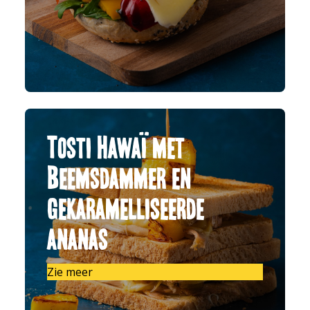
Tosti Hawaï met
Beemsdammer en
gekaramelliseerde
ananas
Zie meer