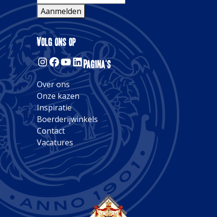
Aanmelden
Alternative:
Volg ons op
Instagram
Facebook
YouTube
LinkedIn
Pagina's
Over ons
Onze kazen
Inspiratie
Boerderijwinkels
Contact
Vacatures